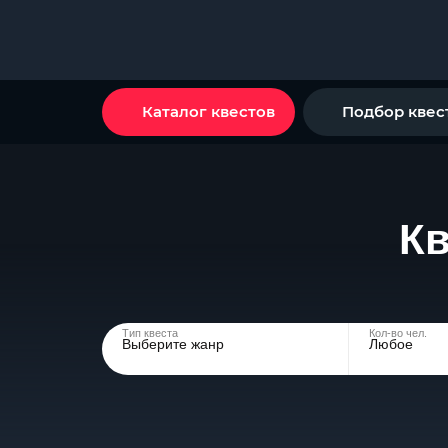
Каталог квестов
Подбор квес
Кв
Тип квеста
Кол-во чел.
Выберите жанр
Любое