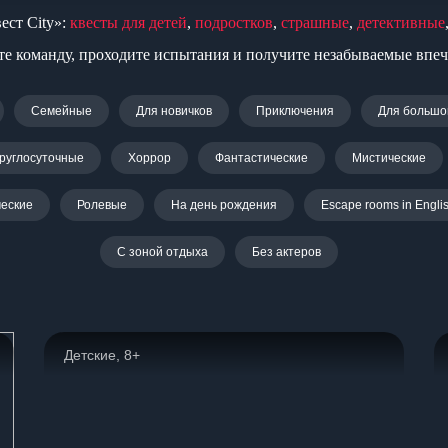
ест City»:
квесты для детей
,
подростков
,
страшные
,
детективные
те команду, проходите испытания и получите незабываемые впеч
Семейные
Для новичков
Приключения
Для большо
руглосуточные
Хоррор
Фантастические
Мистические
еские
Ролевые
На день рождения
Escape rooms in Engli
С зоной отдыха
Без актеров
Детские, 8+