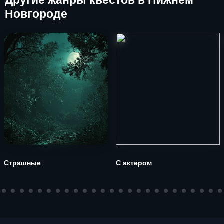
Другие
жанры квестов в Нижнем
Новгороде
Страшные
С актером