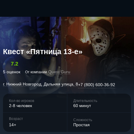
Квест «Пятница 13-е»
7.2
5 оценок
Quest Guru
От компании
г. Нижний Новгород, Дальняя улица, 8
+7 (800) 600-36-92
Кол-во игроков
Длительность
2-8 человек
60 минут
Возраст
Сложность
14+
Простая