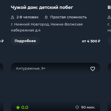
Чужой дом: детский побег
В
2-8 человек
Простая сложность
г. Нижний Новгород, Нижне-Волжская
г
набережная д.4
н
₽
₽
Подробнее
0
от 4 500
Антуражные, 9+
0.0
90 мин.