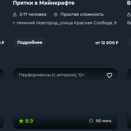
Прятки в Майнкрафте
В
2-17 человек
Простая сложность
г. Нижний Новгород, улица Красная Слобода, 9
В
₽
₽
Подробнее
0
от 12 000
Перформансы (с актером), 12+
8.9
90 мин.