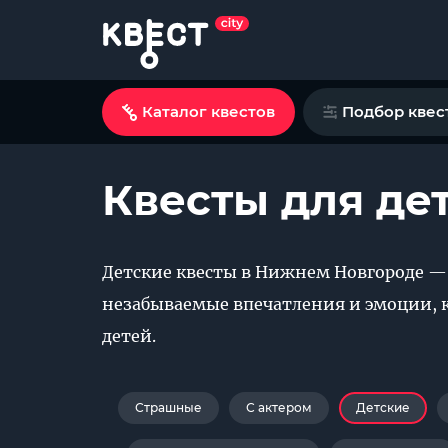
Каталог квестов
Подбор квес
Квесты для де
Детские квесты в Нижнем Новгороде — 
незабываемые впечатления и эмоции, к
детей.
Страшные
С актером
Детские