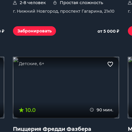
2-8 человек
Простая сложность
г. Нижний Новгород, проспект Гагарина, 21к10
г
₽
₽
Забронировать
0
от 5 000
Детские, 6+
10.0
90 мин.
Пиццерия Фредди Фазбера
М