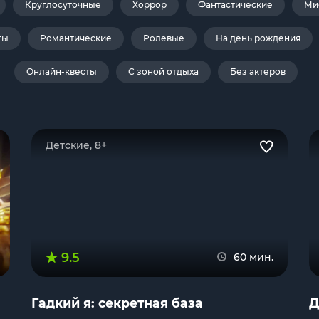
Круглосуточные
Хоррор
Фантастические
Ми
ты
Романтические
Ролевые
На день рождения
Онлайн-квесты
С зоной отдыха
Без актеров
Детские, 8+
9.5
60 мин.
Гадкий я: секретная база
Д