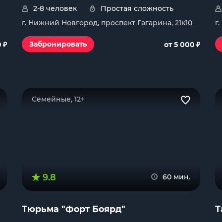
2-8 человек
Простая сложность
г. Нижний Новгород, проспект Гагарина, 21к10
г
₽
₽
Забронировать
0
от 5 000
Семейные, 12+
9.8
60 мин.
Тюрьма "Форт Боярд"
Т