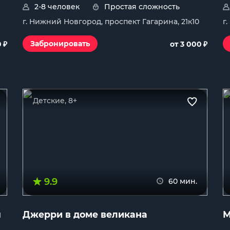
2-8 человек
Простая сложность
г. Нижний Новгород, проспект Гагарина, 21к10
г
₽
₽
Забронировать
0
от 3 000
Детские, 8+
9.9
60 мин.
я
Джерри в доме великана
М