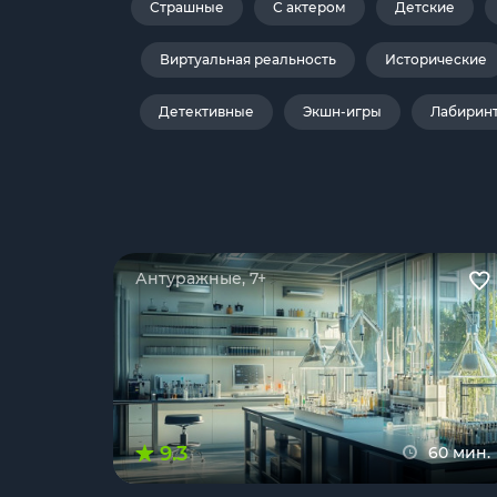
Страшные
С актером
Детские
Виртуальная реальность
Исторические
Детективные
Экшн-игры
Лабирин
Антуражные, 7+
9.3
60 мин.