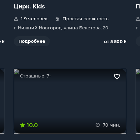
Цирк. Kids
П
1-9 человек
Простая сложность
г. Нижний Новгород, улица Бекетова, 20
г
₽
₽
Подробнее
0
от 5 500
Страшные, 7+
10.0
70 мин.