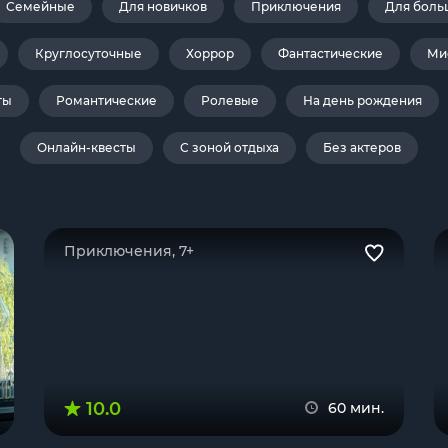
Семейные
Для новичков
Приключения
Для боль
Круглосуточные
Хоррор
Фантастические
Ми
ты
Романтические
Ролевые
На день рождения
Онлайн-квесты
С зоной отдыха
Без актеров
Приключения, 7+
10.0
60 мин.