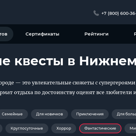
+7 (800) 600-36
тов
Сертификаты
Рейтинги
е квесты в Нижнем
ороде — это увлекательные сюжеты с супергероями
мат отдыха по достоинству оценят все любители 
Семейные
Для новичков
Приключения
Для боль
Круглосуточные
Хоррор
Фантастические
Ми