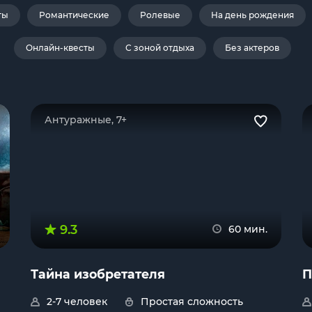
ты
Романтические
Ролевые
На день рождения
Онлайн-квесты
С зоной отдыха
Без актеров
Антуражные, 7+
9.3
60 мин.
Тайна изобретателя
П
2-7 человек
Простая сложность