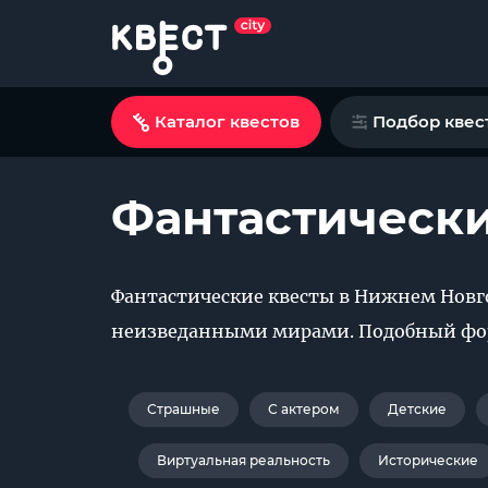
Каталог квестов
Подбор квес
Фантастически
Фантастические квесты в Нижнем Новг
неизведанными мирами. Подобный фор
Страшные
С актером
Детские
Виртуальная реальность
Исторические