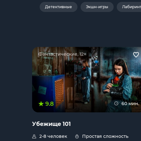
Детективные
Экшн-игры
Лабирин
Фантастические, 12+
9.8
60 мин.
Убежище 101
2-8 человек
Простая сложность