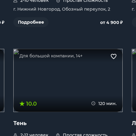
2-10 человек
Простая сложность
г. Нижний Новгород, Обозный переулок, 2
г
₽
₽
Подробнее
0
от 4 900
Для большой компании, 14+
10.0
120 мин.
Тень
Л
2-12 человек
Простая сложность