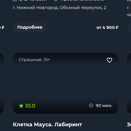
г. Нижний Новгород, Обозный переулок, 2
г
4
₽
₽
Подробнее
0
от 4 900
Страшные, 10+
10.0
90 мин.
Клетка Мауса. Лабиринт
З