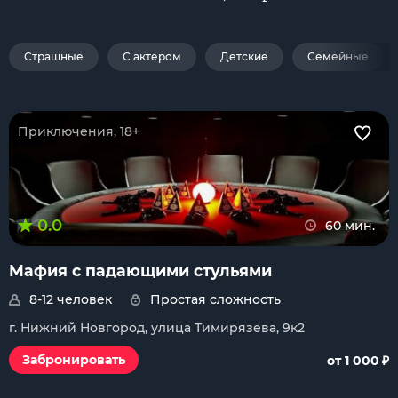
Страшные
С актером
Детские
Семейные
Приключения, 18+
0.0
60 мин.
Мафия с падающими стульями
8-12 человек
Простая сложность
г. Нижний Новгород, улица Тимирязева, 9к2
₽
Забронировать
от 1 000