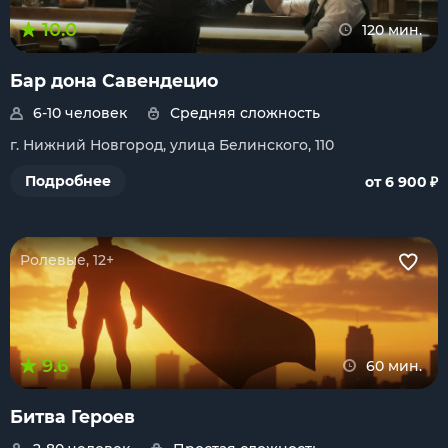
10.0
120 мин.
Бар дона Савендецио
6-10 человек
Средняя сложность
г. Нижний Новгород, улица Белинского, 110
₽
Подробнее
от 6 900
Ролевые, 12+
9.6
60 мин.
Битва Героев