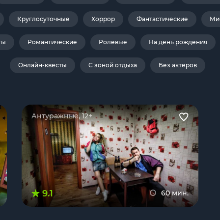
Круглосуточные
Хоррор
Фантастические
Ми
ты
Романтические
Ролевые
На день рождения
Онлайн-квесты
С зоной отдыха
Без актеров
Антуражные, 12+
9.1
60 мин.