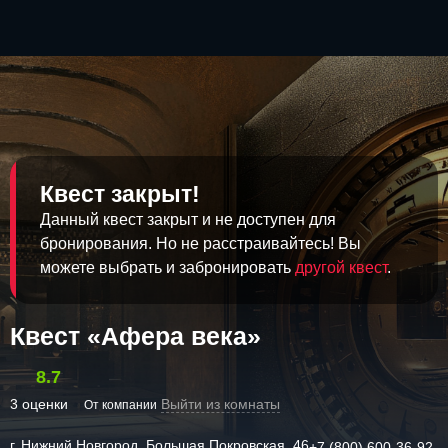
Квест закрыт!
Данный квест закрыт и не доступен для
бронирования. Но не расстраивайтесь! Вы
можете выбрать и забронировать
другой квест
.
Квест «Афера века»
8.7
3 оценки
Выйти из комнаты
От компании
г. Нижний Новгород, Большая Покровская, 46
+7 (800) 600-36-92