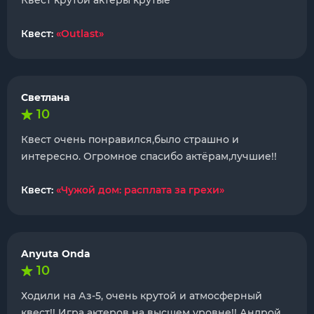
Квест крутой актёры крутые
Квест:
«Outlast»
Светлана
10
Квест очень понравился,было страшно и
интересно. Огромное спасибо актëрам,лучшие!!
Квест:
«Чужой дом: расплата за грехи»
Anyuta Onda
10
Ходили на Аз-5, очень крутой и атмосферный
квест!! Игра актеров на высшем уровне!! Андрой,