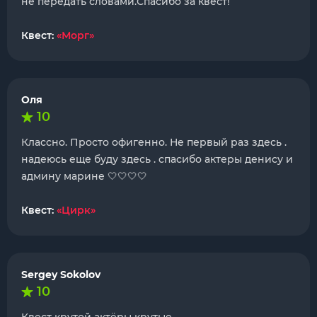
не передать словами.Спасибо за квест!
Квест:
«Морг»
Оля
10
Классно. Просто офигенно. Не первый раз здесь .
надеюсь еще буду здесь . спасибо актеры денису и
админу марине 🤍🤍🤍🤍
Квест:
«Цирк»
Sergey Sokolov
10