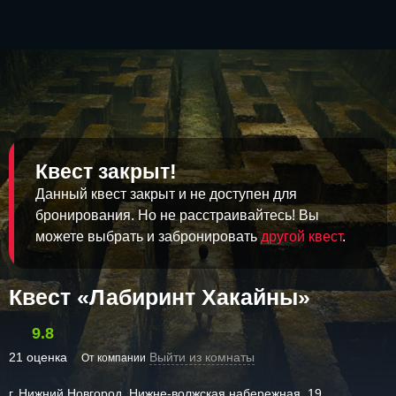
Квест закрыт!
Данный квест закрыт и не доступен для
бронирования. Но не расстраивайтесь! Вы
можете выбрать и забронировать
другой квест
.
Квест «Лабиринт Хакайны»
9.8
21 оценка
Выйти из комнаты
От компании
г. Нижний Новгород, Нижне-волжская набережная, 19