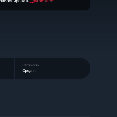
и забронировать
другой квест
.
Сложность
Средняя