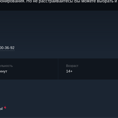
бронирования. Но не расстраивайтесь! Вы можете выбрать 
00-36-92
ельность
Возраст
инут
14+
4
ы