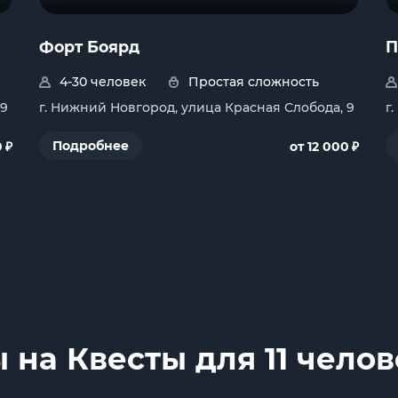
Форт Боярд
П
4-30 человек
Простая сложность
 9
г. Нижний Новгород, улица Красная Слобода, 9
г
₽
₽
Подробнее
0
от 12 000
 на Квесты для 11 чело