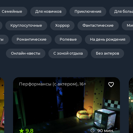
Семейные
Для новичков
Приключения
Для боль
Круглосуточные
Хоррор
Фантастические
Ми
ты
Романтические
Ролевые
На день рождения
Онлайн-квесты
С зоной отдыха
Без актеров
Перформансы (с актером), 16+
9.8
90 мин.