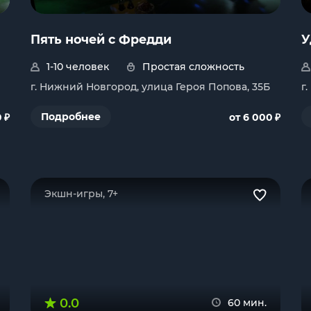
Пять ночей с Фредди
У
1-10 человек
Простая сложность
г. Нижний Новгород, улица Героя Попова, 35Б
г
₽
₽
Подробнее
0
от 6 000
Экшн-игры, 7+
0.0
60 мин.