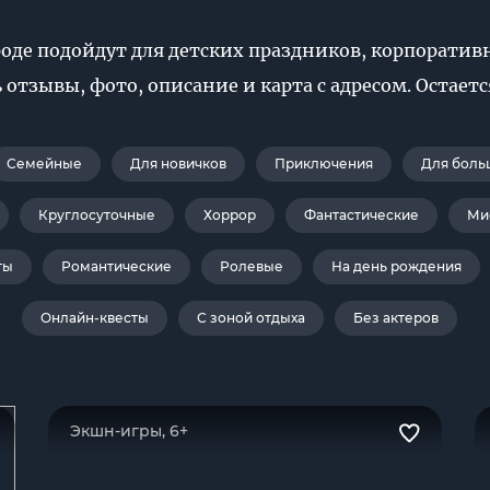
роде подойдут для детских праздников, корпорати
 отзывы, фото, описание и карта с адресом. Остает
Семейные
Для новичков
Приключения
Для боль
Круглосуточные
Хоррор
Фантастические
Ми
ты
Романтические
Ролевые
На день рождения
Онлайн-квесты
С зоной отдыха
Без актеров
Экшн-игры, 6+