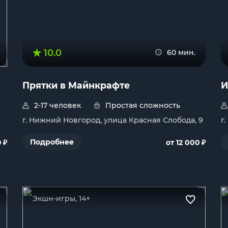
10.0
60 мин.
Прятки в Майнкрафте
И
2-17 человек
Простая сложность
г. Нижний Новгород, улица Красная Слобода, 9
г
₽
₽
Подробнее
0
от 12 000
Экшн-игры, 14+