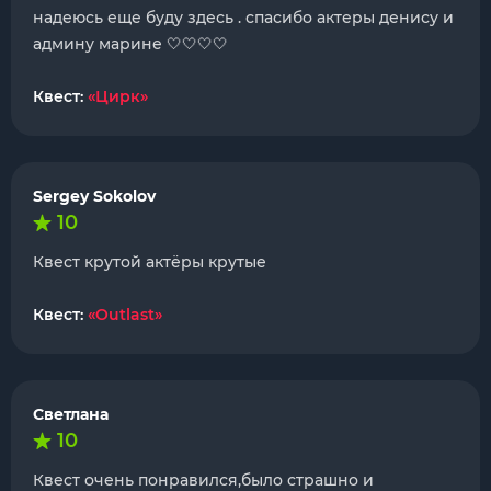
надеюсь еще буду здесь . спасибо актеры денису и
админу марине 🤍🤍🤍🤍
Квест:
«Цирк»
Sergey Sokolov
10
Квест крутой актёры крутые
Квест:
«Outlast»
Светлана
10
Квест очень понравился,было страшно и