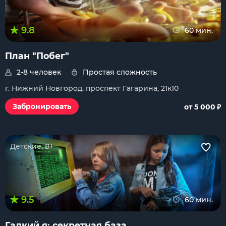
9.8
60 мин.
План "Побег"
2-8 человек
Простая сложность
г. Нижний Новгород, проспект Гагарина, 21к10
₽
Забронировать
от 5 000
Детские, 8+
9.5
60 мин.
Гадкий я: секретная база