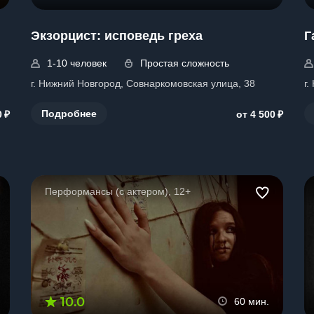
Экзорцист: исповедь греха
Г
1-10 человек
Простая сложность
г. Нижний Новгород, Совнаркомовская улица, 38
г
₽
₽
Подробнее
0
от 4 500
Перформансы (с актером), 12+
10.0
60 мин.