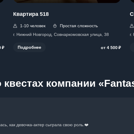
Квартира 518
С
1-10 человек
Простая сложность
г. Нижний Новгород, Совнаркомовская улица, 38
г
₽
₽
Подробнее
0
от 4 500
 квестах компании «Fantas
сь, как девочка-актер сыграла свою роль.❤️