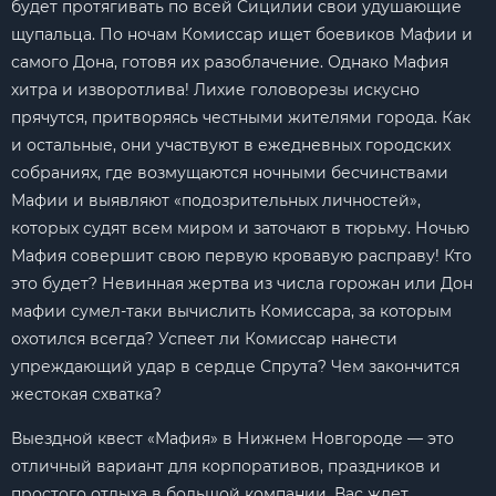
будет протягивать по всей Сицилии свои удушающие
щупальца. По ночам Комиссар ищет боевиков Мафии и
самого Дона, готовя их разоблачение. Однако Мафия
хитра и изворотлива! Лихие головорезы искусно
прячутся, притворяясь честными жителями города. Как
и остальные, они участвуют в ежедневных городских
собраниях, где возмущаются ночными бесчинствами
Мафии и выявляют «подозрительных личностей»,
которых судят всем миром и заточают в тюрьму. Ночью
Мафия совершит свою первую кровавую расправу! Кто
это будет? Невинная жертва из числа горожан или Дон
мафии сумел-таки вычислить Комиссара, за которым
охотился всегда? Успеет ли Комиссар нанести
упреждающий удар в сердце Спрута? Чем закончится
жестокая схватка?
Выездной квест «Мафия» в Нижнем Новгороде — это
отличный вариант для корпоративов, праздников и
простого отдыха в большой компании. Вас ждет