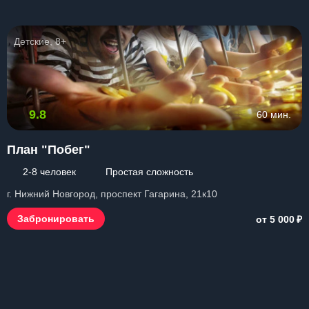
Детские, 8+
9.8
60 мин.
План "Побег"
2-8 человек
Простая сложность
г. Нижний Новгород, проспект Гагарина, 21к10
₽
Забронировать
от 5 000