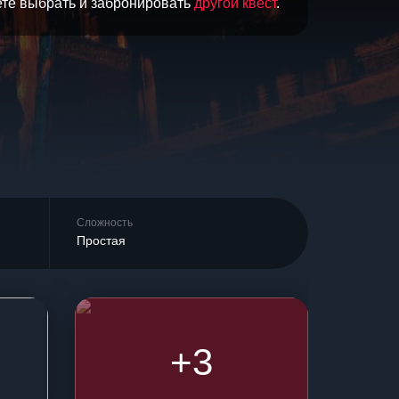
ете выбрать и забронировать
другой квест
.
Сложность
Простая
+3