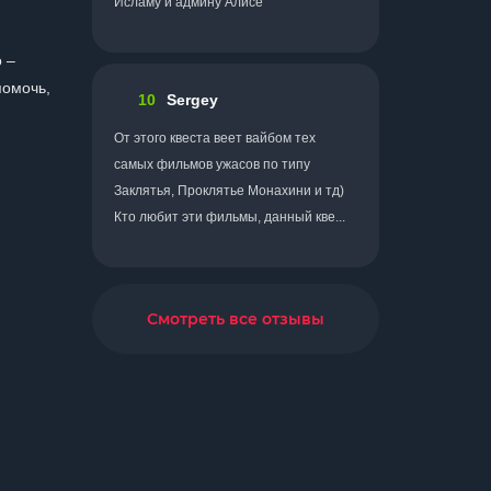
Исламу и админу Алисе
о –
помочь,
10
Sergey
От этого квеста веет вайбом тех
самых фильмов ужасов по типу
Заклятья, Проклятье Монахини и тд)
Кто любит эти фильмы, данный кве...
Смотреть все отзывы