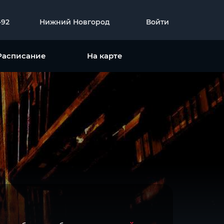
-92
Нижний Новгород
Войти
Расписание
На карте