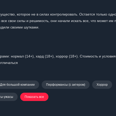
существо, которое не в силах контролировать. Остается только одн
в все свои силы и решимость, они начали искать все, что может им 
будили своими шутками.
рами: нормал (14+), хард (18+), хоррор (18+). Стоимость и условия
отличаться
Для большой компании
Перформансы (с актером)
Хоррор
ты-ужасы
Показать все