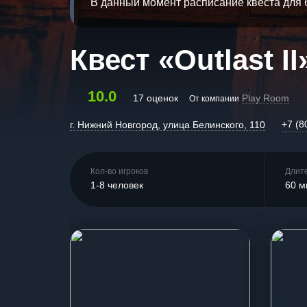
В данный момент расписание квеста для 
Квест «Outlast II
10.0
17 оценок
Play Room
От компании
+7 (8
г. Нижний Новгород, улица Белинского, 110
Кол-во игроков
Длит
1-8 человек
60 м