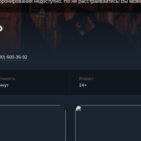
бронирования недоступно. Но не расстраивайтесь! Вы мож
»
00) 600-36-92
ельность
Возраст
инут
14+