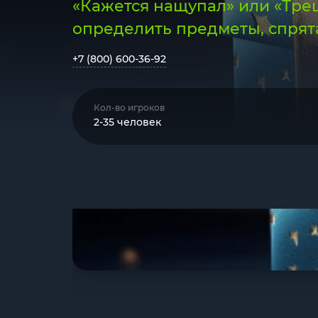
«Кажется нащупал» или «Треш
определить предметы, спрят
+7 (800) 600-36-92
Кол-во игроков
2-35 человек