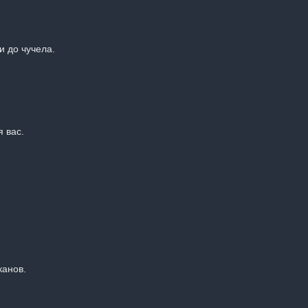
 до чучела.
 вас.
канов.