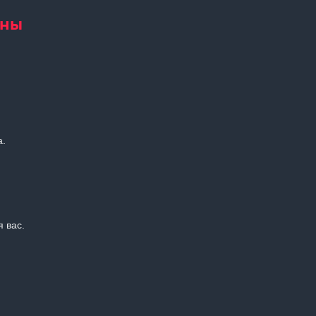
ены
а.
 вас.