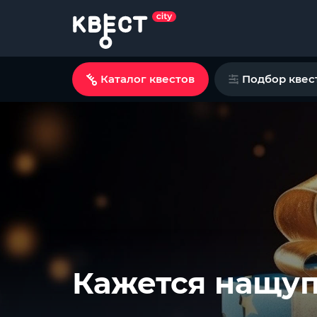
Каталог квестов
Подбор квес
Кажется нащу