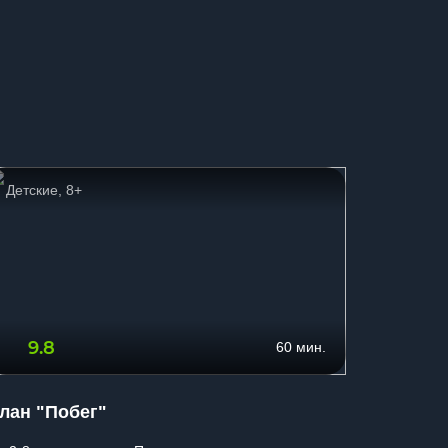
Детские, 8+
Приклю
9.8
0.0
60 мин.
лан "Побег"
Мафия 