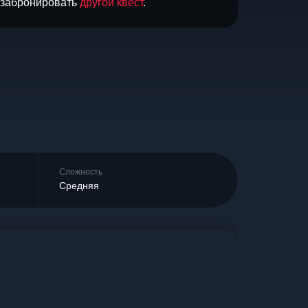
и забронировать
другой квест
.
Сложность
Средняя