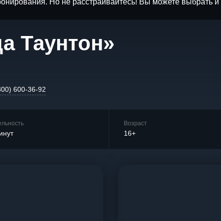
бронирования. Но не расстраивайтесь! Вы можете выбрать 
ца Таунтон»
800) 600-36-92
ельность
Возраст
инут
16+