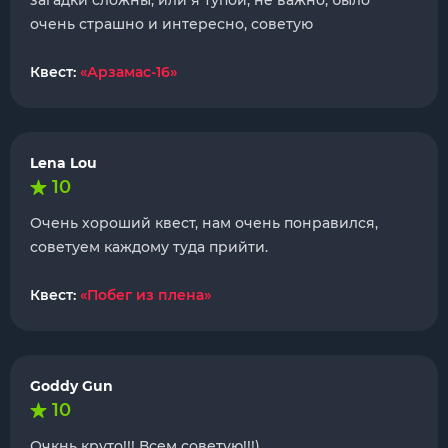
загадки сложны, или я тупой, не важно, было
очень страшно и интересно, советую
Квест:
«Арзамас-16»
Lena Lou
10
Очень хороший квест, нам очень понравился,
советуем каждому туда прийти.
Квест:
«Побег из плена»
Goddy Gun
10
Очкнь круто!!! Всем советую!!!)