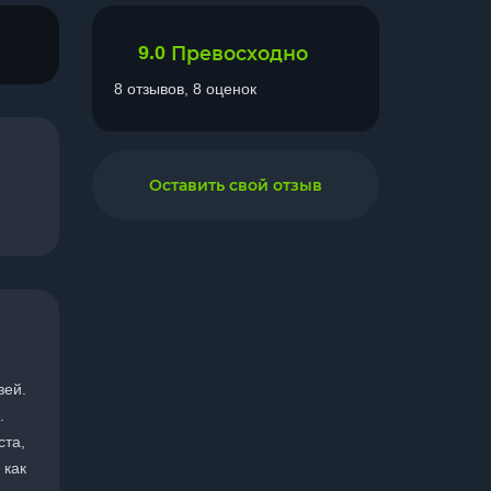
9.0
Превосходно
8 отзывов, 8 оценок
Оставить свой отзыв
зей.
.
ста,
 как