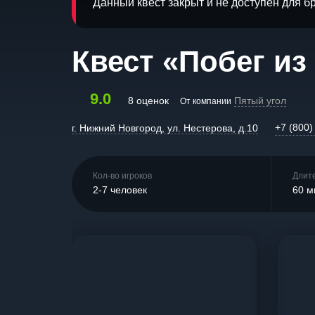
Данный квест закрыт и не доступен для 
Квест «Побег из
9.0
8 оценок
Пятый угол
От компании
+7 (800)
г. Нижний Новгород, ул. Нестерова, д.10
Кол-во игроков
Длит
2-7 человек
60 м