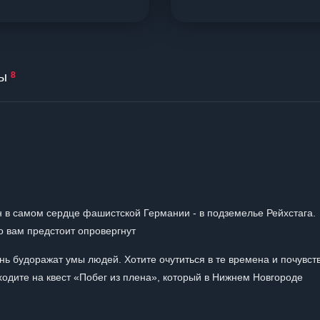
ы
8
ен в самом сердце фашистской Германии - в подземелье Рейхстага.
о вам предстоит опровергнут
ь будоражат умы людей. Хотите очутиться в те времена и почувст
одите на квест «Побег из плена», который в Нижнем Новгороде