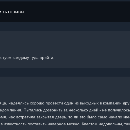
лять отзывы.
ветуем каждому туда прийти.
яца, надеялись хорошо провести один из выходных в компании дру
едомления. Пытались дозвонить за несколько дней - не получилось
я, нас встретила закрытая дверь, то ли это было само начало кве
о в известность поставить наверное можно. Квестом недовольны, так