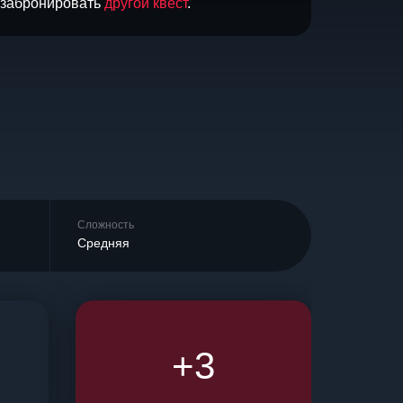
и забронировать
другой квест
.
Сложность
Средняя
+3