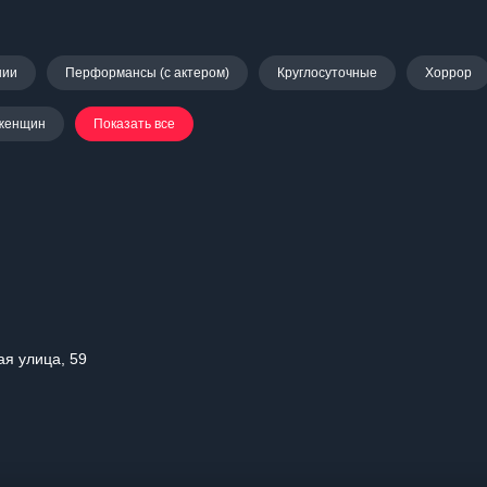
нии
Перформансы (с актером)
Круглосуточные
Хоррор
женщин
Показать все
ая улица, 59