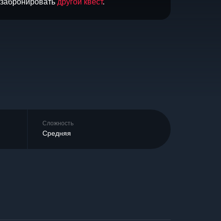
и забронировать
другой квест
.
Сложность
Средняя