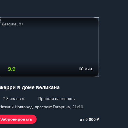
Детские, 8+
Страшн
9.9
7.2
60 мин.
жерри в доме великана
Пятница
2-8 человек
Простая сложность
2-8 чел
 Нижний Новгород, проспект Гагарина, 21к10
г. Нижний 
₽
Забронировать
Заброн
от 5 000