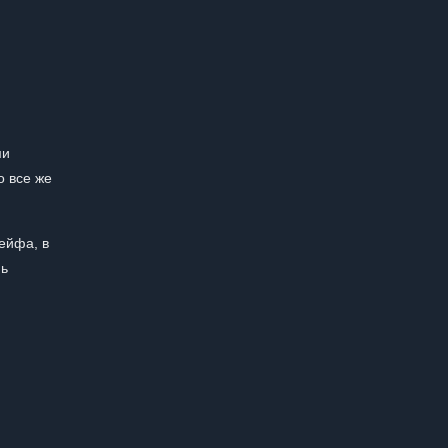
ми
о все же
сейфа, в
нь