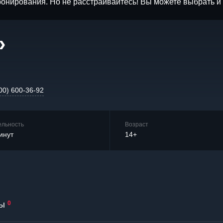
бронирования. Но не расстраивайтесь! Вы можете выбрать 
»
00) 600-36-92
ельность
Возраст
инут
14+
ы
0