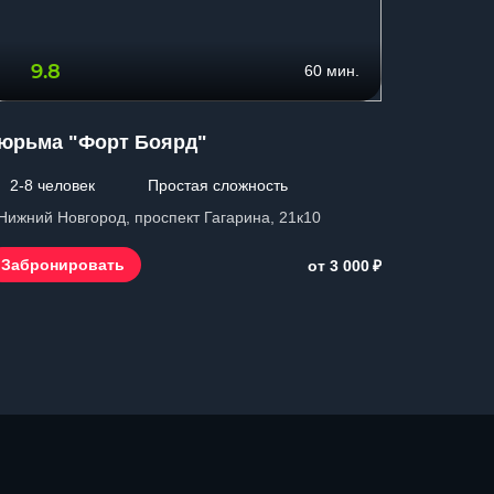
9.8
7.2
60 мин.
юрьма "Форт Боярд"
Пятница
2-8 человек
Простая сложность
2-8 чел
 Нижний Новгород, проспект Гагарина, 21к10
г. Нижний 
₽
Забронировать
Заброн
от 3 000