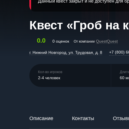
Данный квест закрыт и не доступен для 
Квест «Гроб на 
0.0
0 оценок
QuestQuest
От компании
+7 (800) 6
г. Нижний Новгород, ул. Трудовая, д. 8
Кол-во игроков
Длит
2-4 человек
60 м
Описание
Контакты
Отзыв