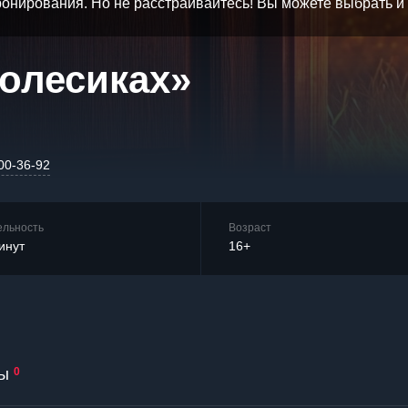
бронирования. Но не расстраивайтесь! Вы можете выбрать 
колесиках»
00-36-92
ельность
Возраст
инут
16+
ы
0