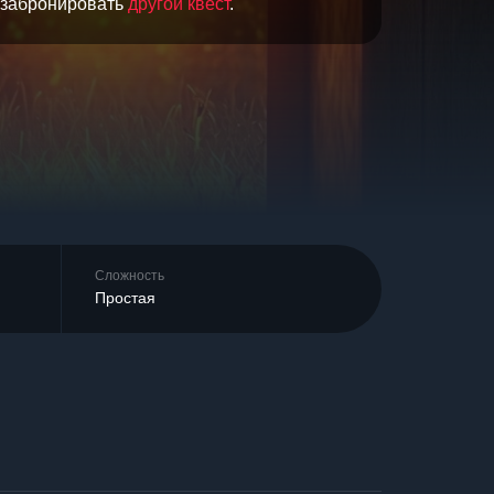
и забронировать
другой квест
.
Сложность
Простая