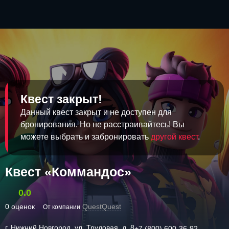
Квест закрыт!
Данный квест закрыт и не доступен для
бронирования. Но не расстраивайтесь! Вы
можете выбрать и забронировать
другой квест
.
Квест «Коммандос»
0.0
0 оценок
QuestQuest
От компании
г. Нижний Новгород, ул. Трудовая, д. 8
+7 (800) 600-36-92