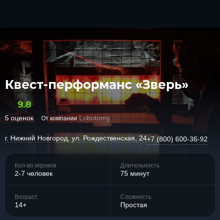
Квест-перформанс «Зверь»
9.8
5 оценок
Lobotomy
От компании
г. Нижний Новгород, ул. Рождественская, 24
+7 (800) 600-36-92
Кол-во игроков
Длительность
2-7 человек
75 минут
Возраст
Сложность
14+
Простая