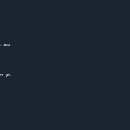
в нем
тоящий