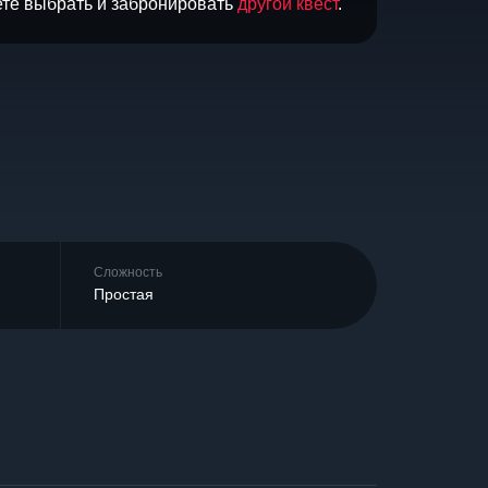
ете выбрать и забронировать
другой квест
.
Сложность
Простая