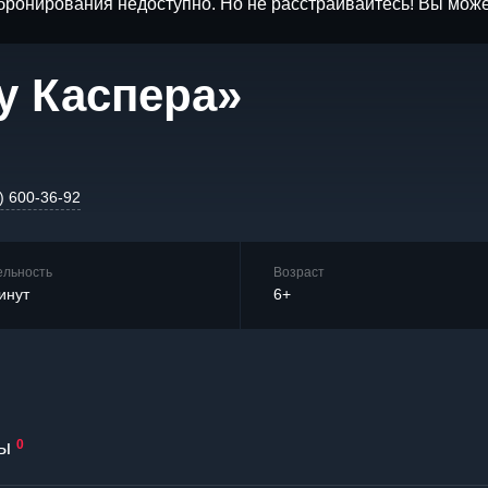
бронирования недоступно. Но не расстраивайтесь! Вы мож
 у Каспера»
) 600-36-92
ельность
Возраст
инут
6+
ы
0