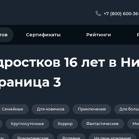
+7 (800) 600-36
тов
Сертификаты
Рейтинги
дростков 16 лет в 
раница 3
Семейные
Для новичков
Приключения
Для боль
Круглосуточные
Хоррор
Фантастические
Ми
ты
Романтические
Ролевые
На день рождения