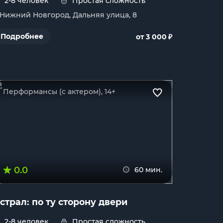
2-8 человек
Простая сложность
. Нижний Новгород, Дальняя улица, 8
₽
Подробнее
от 3 000
Перформансы (с актером), 14+
0.0
60 мин.
страл: по ту сторону двери
2-8 человек
Простая сложность