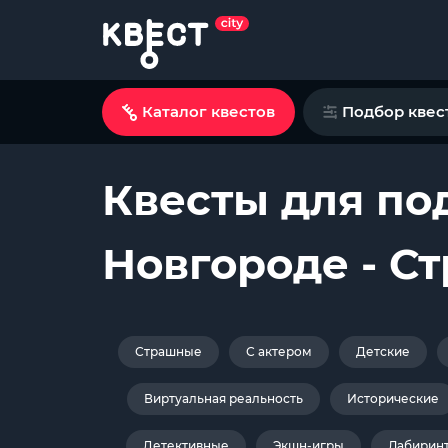
Каталог квестов
Подбор квес
Квесты для по
Новгороде - Ст
Страшные
С актером
Детские
Виртуальная реальность
Исторические
Детективные
Экшн-игры
Лабирин