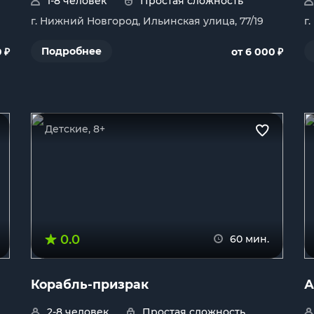
1-8 человек
Простая сложность
г. Нижний Новгород, Ильинская улица, 77/19
г
₽
₽
Подробнее
0
от 6 000
Детские, 8+
0.0
60 мин.
Корабль-призрак
А
2-8 человек
Простая сложность