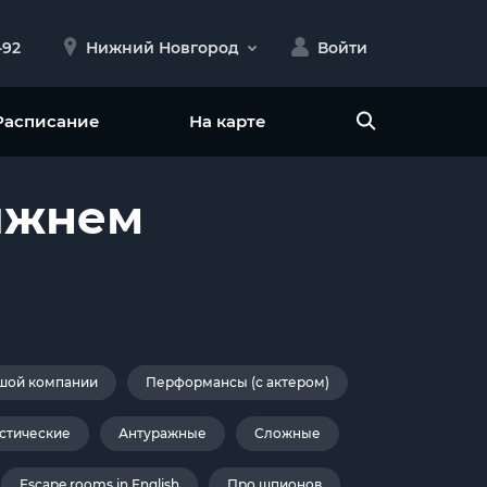
-92
Нижний Новгород
Войти
Расписание
На карте
Нижнем
шой компании
Перформансы (с актером)
стические
Антуражные
Сложные
Escape rooms in English
Про шпионов