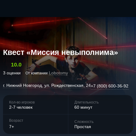
Квест «Миссия невыполнима»
10.0
3 оценки
Lobotomy
От компании
г. Нижний Новгород, ул. Рождественская, 24
+7 (800) 600-36-92
Кол-во игроков
Длительность
2-7 человек
60 минут
Возраст
Сложность
7+
Простая