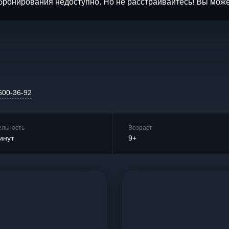
бронирования недоступно. Но не расстраивайтесь! Вы мож
600-36-92
ельность
Возраст
инут
9+