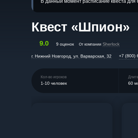
В данный момент расписание квеста для 
Квест «Шпион»
9.0
9 оценок
Sherlock
От компании
+7 (800) 
г. Нижний Новгород, ул. Варварская, 32
Кол-во игроков
Длит
1-10 человек
60 м