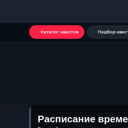
Каталог квестов
Подбор квес
Расписание време