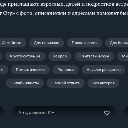
де приглашают взрослых, детей и подростков вст
т City» с фото, описаниями и адресами поможет бы
Семейные
Для новичков
Приключения
Для боль
Круглосуточные
Хоррор
Фантастические
Ми
ты
Романтические
Ролевые
На день рождения
Онлайн-квесты
С зоной отдыха
Без актеров
Антуражные, 14+