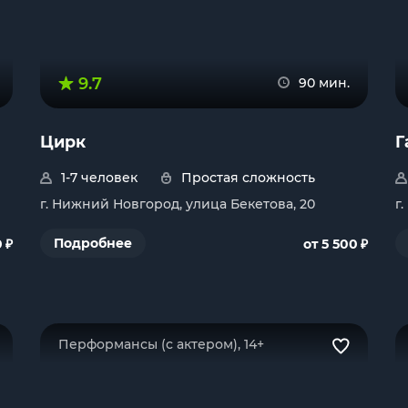
9.7
90 мин.
Цирк
Г
1-7 человек
Простая сложность
г. Нижний Новгород, улица Бекетова, 20
г
₽
₽
Подробнее
0
от 5 500
Перформансы (с актером), 14+