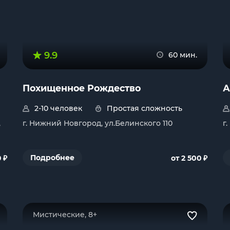
9.9
60 мин.
Похищенное Рождество
А
2-10 человек
Простая сложность
,
г. Нижний Новгород, ул.Белинского 110
г
₽
₽
Подробнее
0
от 2 500
Мистические, 8+