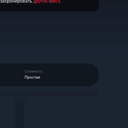
и забронировать
другой квест
.
Сложность
Простая