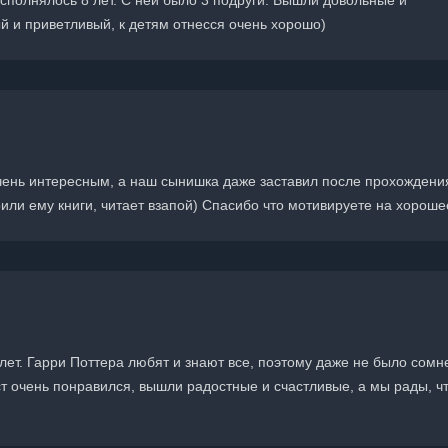
исполнялось 8 лет. С ней было 3 подруги. Вышли довольные и
 и приветливый, к детям отнесся очень хорошо)
очень интересным, а наш сынишка даже заставил после прохождени
или ему книги, читает взапой) Спасибо что мотивируете на хороше
 лет. Гарри Поттера любят и знают все, поэтому даже не было сомн
ст очень понравился, вышли радостные и счастливые, а мы рады, ч