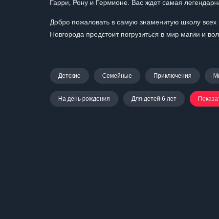
Гарри, Рону и Гермионе. Вас ждет самая легендарн
Добро пожаловать в самую знаменитую школу всех 
Новгорода предстоит погрузиться в мир магии и во
Детские
Семейные
Приключения
М
На день рождения
Для детей 6 лет
Показа