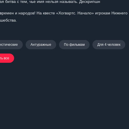
ая битва с тем, чье имя нельзя называть. Дескрипшн
времен и народов! На квесте «Хогвартс. Начало» игрокам Нижнего
лшебства.
истические
Антуражные
По фильмам
Для 4 человек
ть все