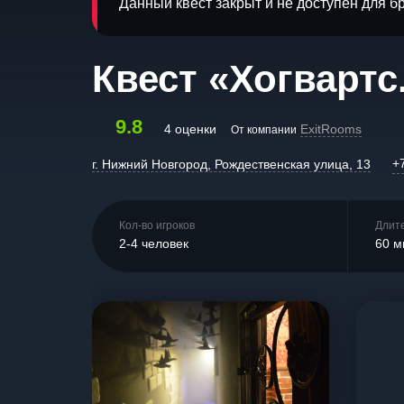
Данный квест закрыт и не доступен для 
Квест «Хогвартс
9.8
4 оценки
ExitRooms
От компании
+
г. Нижний Новгород, Рождественская улица, 13
Кол-во игроков
Длит
2-4 человек
60 м