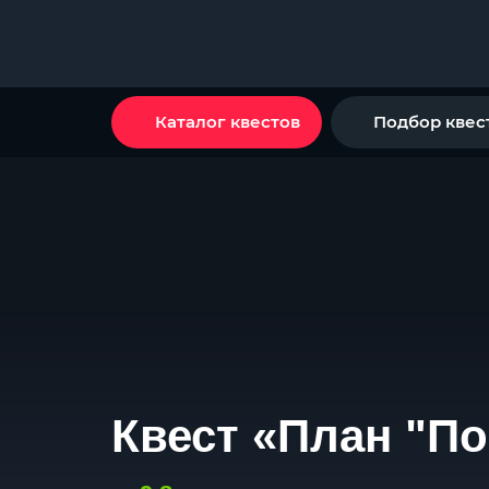
Каталог квестов
Подбор квес
Квест «План "По