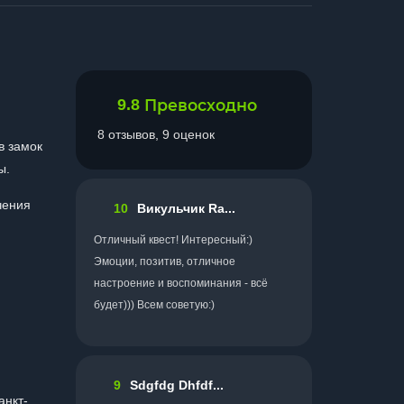
9.8
Превосходно
8 отзывов, 9 оценок
в замок
ы.
чения
10
Викульчик Ra...
Отличный квест! Интересный:)
Эмоции, позитив, отличное
настроение и воспоминания - всё
будет))) Всем советую:)
9
Sdgfdg Dhfdf...
анкт-