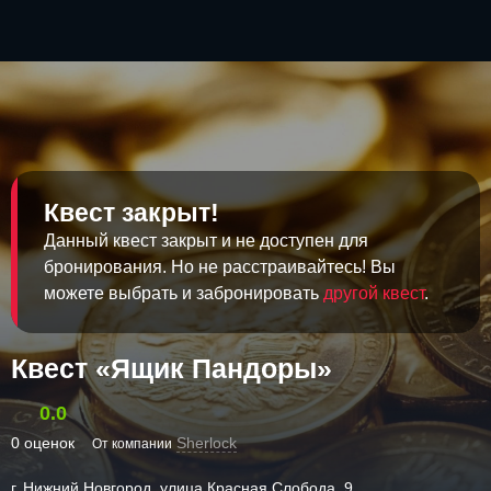
Квест закрыт!
Данный квест закрыт и не доступен для
бронирования. Но не расстраивайтесь! Вы
можете выбрать и забронировать
другой квест
.
Квест «Ящик Пандоры»
0.0
0 оценок
Sherlock
От компании
г. Нижний Новгород, улица Красная Слобода, 9