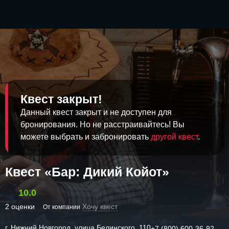
Квест закрыт!
Данный квест закрыт и не доступен для
бронирования. Но не расстраивайтесь! Вы
можете выбрать и забронировать
другой квест
.
Квест «Бар: Дикий Койот»
10.0
2 оценки
Хочу квест
От компании
г. Нижний Новгород, улица Белинского, 110
+7 (800) 600-36-92