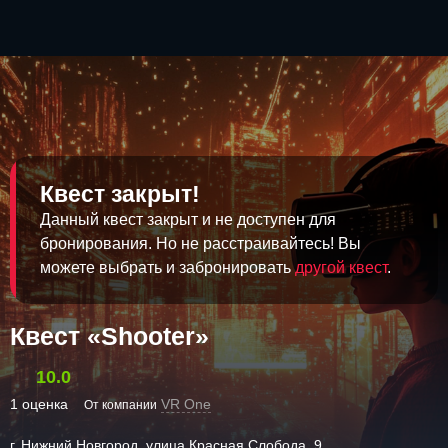
Квест закрыт!
Данный квест закрыт и не доступен для
бронирования. Но не расстраивайтесь! Вы
можете выбрать и забронировать
другой квест
.
Квест «Shooter»
10.0
1 оценка
VR One
От компании
г. Нижний Новгород, улица Красная Слобода, 9