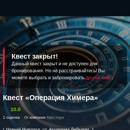
Квест закрыт!
Данный квест закрыт и не доступен для
бронирования. Но не расстраивайтесь! Вы
можете выбрать и забронировать
другой квест
.
Квест «Операция Химера»
10.0
1 оценка
Квестерн
От компании
г. Нижний Новгород, ул. Академика Лебедева, 1